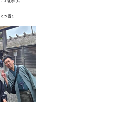
宮にお礼参り。
んとか曇り