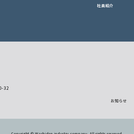
社員紹介
-32
お知らせ
Copyright © Washiden industry company, All rights reserved.