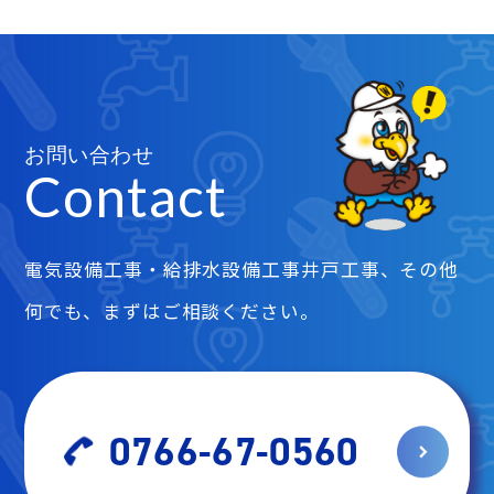
ー
ジ
送
り
お問い合わせ
Contact
電気設備工事・給排水設備工事井戸工事、その他
何でも、まずはご相談ください。
0766-67-0560