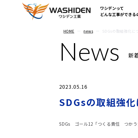
ワシデンって
どんな工事ができる
HOME
news
SDGsの取組強化に
News
新
2023.05.16
SDGsの取組強
SDGs ゴール12「つくる責任 つか